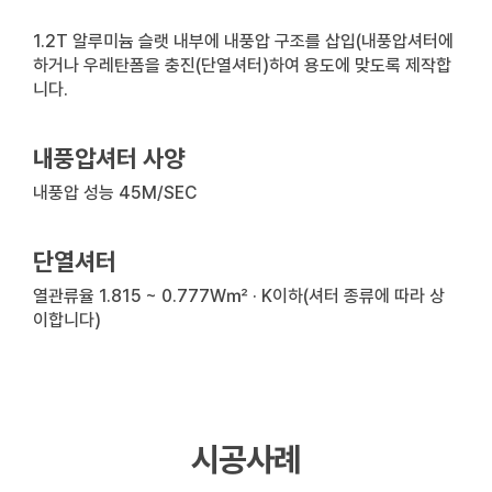
1.2T 알루미늄 슬랫 내부에 내풍압 구조를 삽입(내풍압셔터에
하거나 우레탄폼을 충진(단열셔터)하여 용도에 맞도록 제작합
니다.
내풍압셔터 사양
내풍압 성능 45M/SEC
단열셔터
열관류율 1.815 ~ 0.777W㎡ · K이하(셔터 종류에 따라 상
이합니다)
시공사례