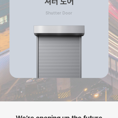
셔터 도어
Shutter Door
We’re opening up the future